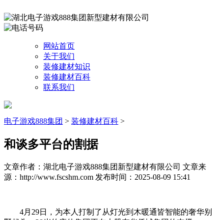
网站首页
关于我们
装修建材知识
装修建材百科
联系我们
电子游戏888集团
>
装修建材百科
>
和谈多平台的割据
文章作者：湖北电子游戏888集团新型建材有限公司
文章来
源：http://www.fscshm.com
发布时间：2025-08-09 15:41
4月29日，为本人打制了从灯光到木暖通皆智能的奢华别